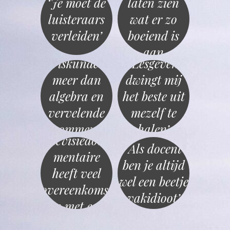
‘Je moet de
laten zien
luisteraars
wat er zo
verleiden’
boeiend is
aan
‘Wiskunde is
‘Lesgeven
wetenschap’
meer dan
dwingt mij
algebra en
het beste uit
vervelende
mezelf te
‘Een
sommen’
halen’
televisiedocu
‘Als docent
mentaire
ben je altijd
heeft veel
wel een beetje
overeenkomst
vakidioot’
en met een
artikel’