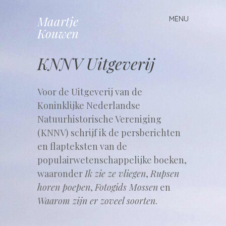
Maartje
MENU
Spring
Kouwen
naar
inhoud
KNNV Uitgeverij
Voor de Uitgeverij van de
Koninklijke Nederlandse
Natuurhistorische Vereniging
(KNNV) schrijf ik de persberichten
en flapteksten van de
populairwetenschappelijke boeken,
waaronder
Ik zie ze vliegen
,
Rupsen
horen poepen
,
Fotogids Mossen
en
Waarom zijn er zoveel soorten
.