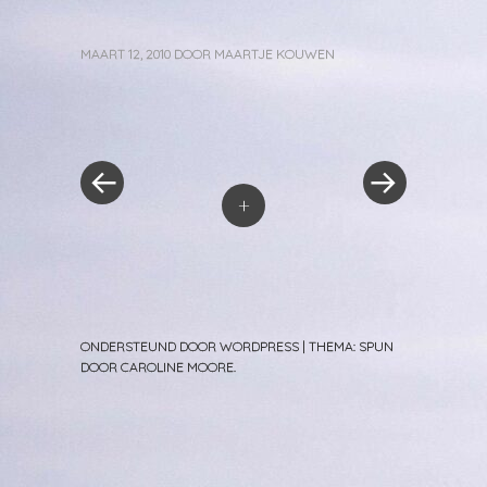
MAART 12, 2010
DOOR
MAARTJE KOUWEN
«
Volgend
Berichtnavigatie
Vorig
bericht
bericht
»
+
ONDERSTEUND DOOR WORDPRESS
|
THEMA: SPUN
DOOR
CAROLINE MOORE
.