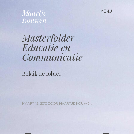
Maartje
MENU
Spring
Kouwen
naar
inhoud
Masterfolder
Educatie en
Communicatie
Bekijk de folder
MAART 12, 2010
DOOR
MAARTJE KOUWEN
«
Volgend
Berichtnavigatie
Vorig
bericht
bericht
»