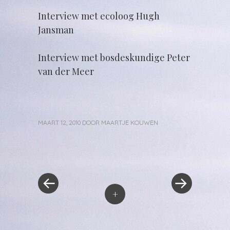
Interview met ecoloog Hugh
Jansman
Interview met bosdeskundige Peter
van der Meer
MAART 12, 2010
DOOR
MAARTJE KOUWEN
«
Volgend
Berichtnavigatie
Vorig
bericht
bericht
»
+