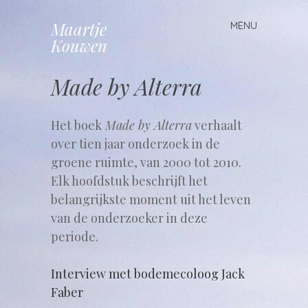
Maartje
MENU
Spring
Kouwen
naar
inhoud
Made by Alterra
Het boek
Made by Alterra
verhaalt
over tien jaar onderzoek in de
groene ruimte, van 2000 tot 2010.
Elk hoofdstuk beschrijft het
belangrijkste moment uit het leven
van de onderzoeker in deze
periode.
Interview met bodemecoloog Jack
Faber