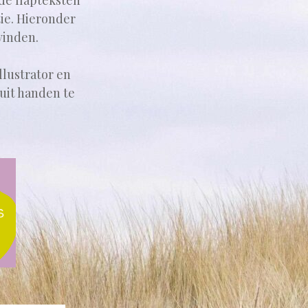
de flapteksten
ie. Hieronder
vinden.
llustrator en
uit handen te