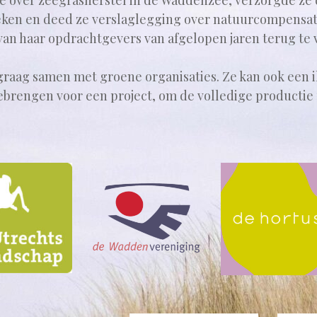
e over zeegrasherstel in de Waddenzee, verzorgde ze 
ken en deed ze verslaglegging over natuurcompensat
 van haar opdrachtgevers van afgelopen jaren terug te 
graag samen met groene organisaties. Ze kan ook een i
rengen voor een project, om de volledige productie 