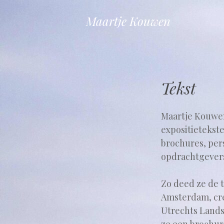
Maartje Kouwen
Tekst
Maartje Kouwen
expositietekst
brochures, per
opdrachtgevers,
Zo deed ze de 
Amsterdam, cr
Utrechts Lands