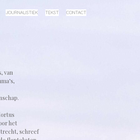
JOURNALISTIEK
TEKST
CONTACT
, van
mma’s,
e
enschap.
Hortus
oor het
trecht, schreef