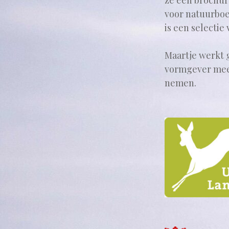
ze een brochur
voor natuurboe
is een selectie
Maartje werkt 
vormgever meeb
nemen.