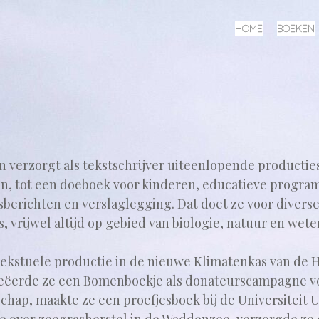
MENU
SPRING
HOME
BOEKEN
NAAR
INHOUD
 verzorgt als tekstschrijver uiteenlopende producties
en, tot een doeboek voor kinderen, educatieve progra
sberichten en verslaglegging. Dat doet ze voor divers
 vrijwel altijd op gebied van biologie, natuur en wet
tekstuele productie in de nieuwe Klimatenkas van de 
eëerde ze een Bomenboekje als donateurscampagne v
chap, maakte ze een proefjesboek bij de Universiteit U