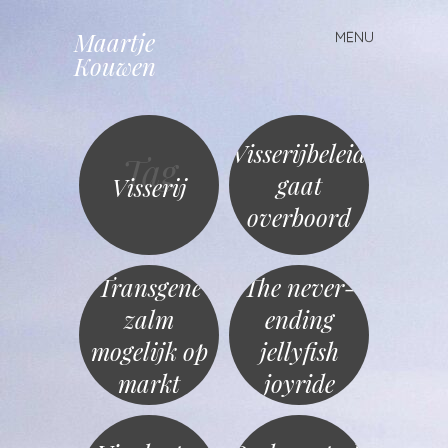
Maartje
MENU
Spring
Kouwen
naar
inhoud
Visserijbeleid
Tag
gaat
Visserij
overboord
Transgene
The never-
zalm
ending
mogelijk op
jellyfish
markt
joyride