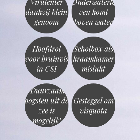
Virulenter
Onderwaterle
dankzij klein
ven komt
genoom
boven water
Hoofdrol
Scholbox als
voor bruinvis
kraamkamer
in CSI
mislukt
‘Duurzaam
oogsten uit de
Gesteggel om
zee is
visquota
mogelijk’
«
Berichtnavigatie