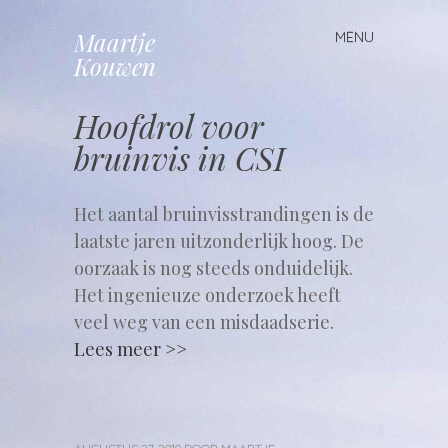
Maartje
MENU
Spring
Kouwen
naar
inhoud
Hoofdrol voor
bruinvis in CSI
Het aantal bruinvisstrandingen is de
laatste jaren uitzonderlijk hoog. De
oorzaak is nog steeds onduidelijk.
Het ingenieuze onderzoek heeft
veel weg van een misdaadserie.
Lees meer >>