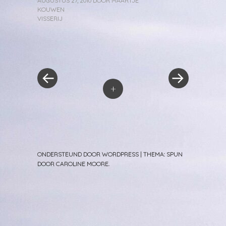
AUGUSTUS 27, 2010
DOOR
MAARTJE
KOUWEN
VISSERIJ
«
Volgend
Berichtnavigatie
Vorig
bericht
bericht
»
+
ONDERSTEUND DOOR WORDPRESS
|
THEMA: SPUN
DOOR
CAROLINE MOORE
.