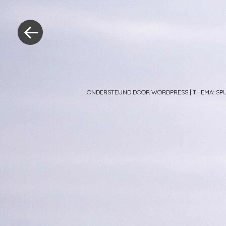
Berichtnavig
«
Vorig
bericht
ONDERSTEUND DOOR WORDPRESS
|
THEMA: S