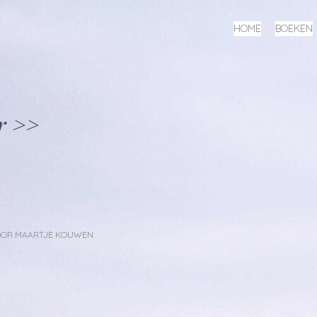
MENU
SPRING
HOME
BOEKEN
NAAR
INHOUD
r >>
OOR
MAARTJE KOUWEN