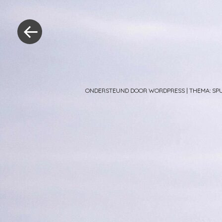
Berichtnavig
«
Vorig
bericht
ONDERSTEUND DOOR WORDPRESS
|
THEMA: S