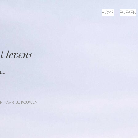
MENU
SPRING
HOME
BOEKEN
NAAR
INHOUD
t leven1
n1
OR
MAARTJE KOUWEN