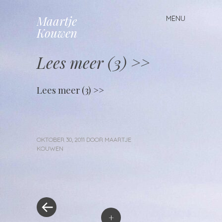
Maartje
MENU
Spring
Kouwen
naar
inhoud
Lees meer (3) >>
Lees meer (3) >>
OKTOBER 30, 2011
DOOR
MAARTJE
KOUWEN
«
Berichtnavigatie
Vorig
bericht
+