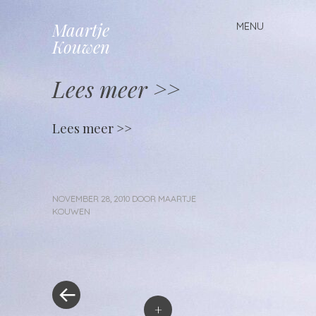
Maartje
MENU
Spring
Kouwen
naar
inhoud
Lees meer >>
Lees meer >>
NOVEMBER 28, 2010
DOOR
MAARTJE
KOUWEN
«
Berichtnavigatie
Vorig
bericht
+