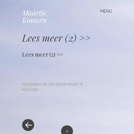
Maartje
MENU
Spring
Kouwen
naar
inhoud
Lees meer (2) >>
Lees meer (2) >>
NOVEMBER 28, 2010
DOOR
MAARTJE
KOUWEN
«
Berichtnavigatie
Vorig
bericht
+