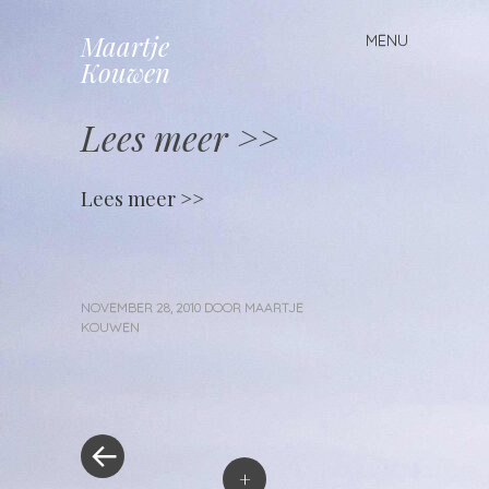
Maartje
MENU
Spring
Kouwen
naar
inhoud
Lees meer >>
Lees meer >>
NOVEMBER 28, 2010
DOOR
MAARTJE
KOUWEN
«
Berichtnavigatie
Vorig
bericht
+