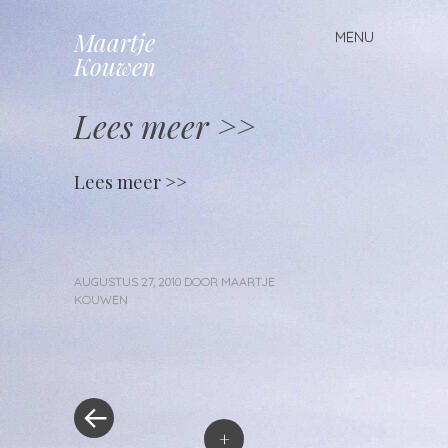
Maartje
MENU
Spring
Kouwen
naar
inhoud
Lees meer >>
Lees meer >>
AUGUSTUS 27, 2010
DOOR
MAARTJE
KOUWEN
«
Berichtnavigatie
Vorig
bericht
+