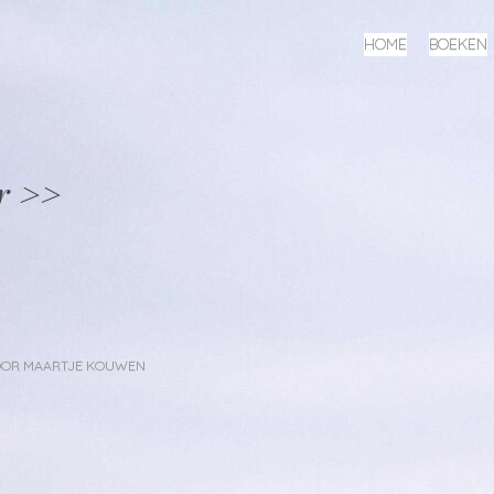
MENU
SPRING
HOME
BOEKEN
NAAR
INHOUD
r >>
OOR
MAARTJE KOUWEN