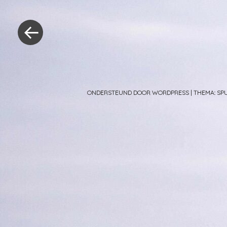
Berichtnavig
«
Vorig
bericht
ONDERSTEUND DOOR WORDPRESS
|
THEMA: S