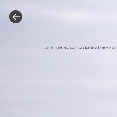
Berichtnavig
«
Vorig
bericht
ONDERSTEUND DOOR WORDPRESS
|
THEMA: S