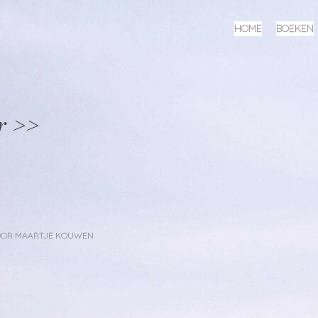
MENU
SPRING
HOME
BOEKEN
NAAR
INHOUD
r >>
OOR
MAARTJE KOUWEN