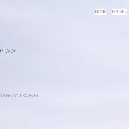
MENU
SPRING
HOME
BOEKEN
NAAR
INHOUD
r >>
OOR
MAARTJE KOUWEN