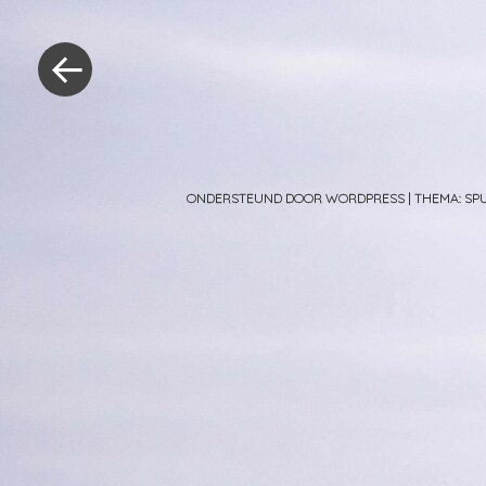
Berichtnavig
«
Vorig
bericht
ONDERSTEUND DOOR WORDPRESS
|
THEMA: S