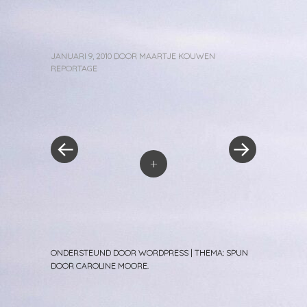
JANUARI 9, 2010
DOOR
MAARTJE KOUWEN
REPORTAGE
«
Volgend
Berichtnavigatie
Vorig
bericht
bericht
»
+
ONDERSTEUND DOOR WORDPRESS
|
THEMA: SPUN
DOOR
CAROLINE MOORE
.