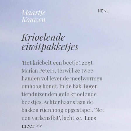
Maartje
MENU
Spring
Kouwen
naar
inhoud
Krioelende
eiwitpakketjes
‘Het kriebelt een beetje’, zegt
Marjan Peters, terwijl ze twee
handen vol levende meelwormen
omhoog houdt. In de bak liggen
tienduizenden gele krioelende
beestjes. Achter haar staan de
bakken rijenhoog opgestapel. ‘Net
een varkensflat’, lacht ze.
Lees
meer >>