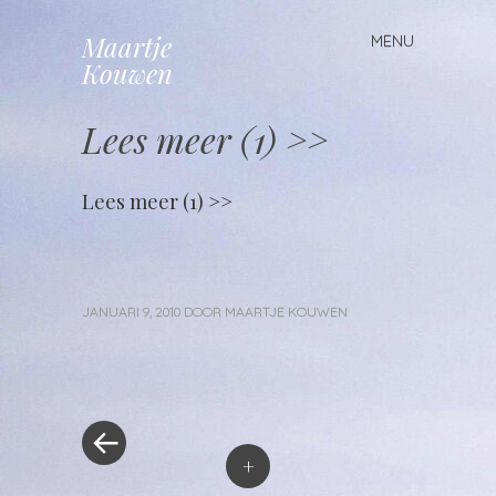
Maartje
MENU
Spring
Kouwen
naar
inhoud
Lees meer (1) >>
Lees meer (1) >>
JANUARI 9, 2010
DOOR
MAARTJE KOUWEN
«
Berichtnavigatie
Vorig
bericht
+