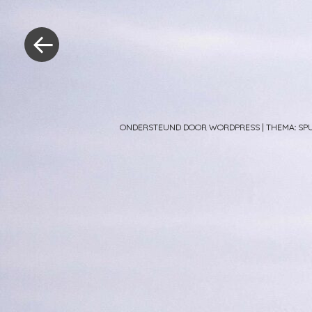
Berichtnavig
«
Vorig
bericht
ONDERSTEUND DOOR WORDPRESS
|
THEMA: S