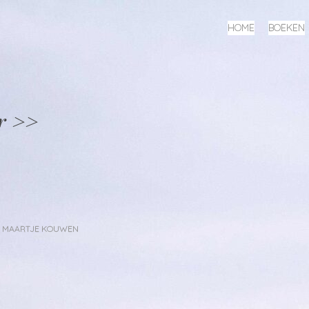
MENU
SPRING
HOME
BOEKEN
NAAR
INHOUD
r >>
R
MAARTJE KOUWEN