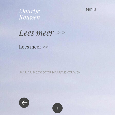
Maartje
MENU
Spring
Kouwen
naar
inhoud
Lees meer >>
Lees meer >>
JANUARI 9, 2010
DOOR
MAARTJE KOUWEN
«
Berichtnavigatie
Vorig
bericht
+