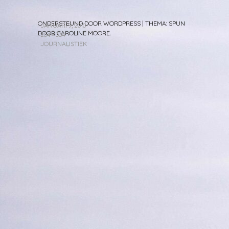
ONDERSTEUND DOOR WORDPRESS
|
THEMA: SPUN
JANUARI 9, 2010
DOOR
CAROLINE MOORE
.
254 × 334
JOURNALISTIEK