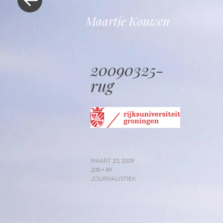
Maartje Kouwen
20090325-
rug
MAART 25, 2009
208 × 49
JOURNALISTIEK