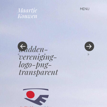
Maartje
MENU
Spring
Kouwen
naar
inhoud
wadden-
«
vereniging-
»
logo-png-
transparent