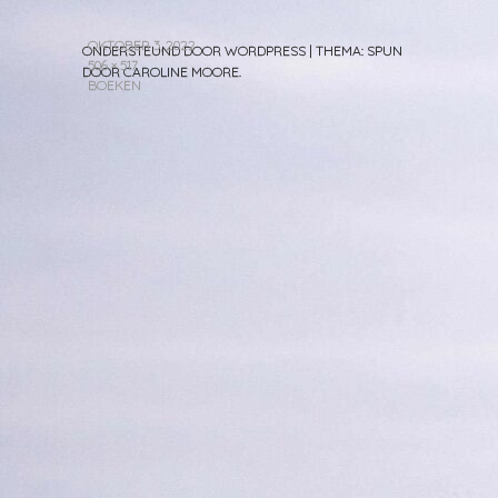
OKTOBER 3, 2022
ONDERSTEUND DOOR WORDPRESS
|
THEMA: SPUN
506 × 517
DOOR
CAROLINE MOORE
.
BOEKEN