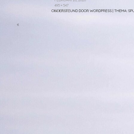
495 × 547
BOEKEN
ONDERSTEUND DOOR WORDPRESS
|
THEMA: S
«