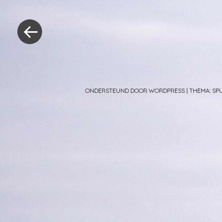
Berichtnavig
«
Vorig
bericht
ONDERSTEUND DOOR WORDPRESS
|
THEMA: S