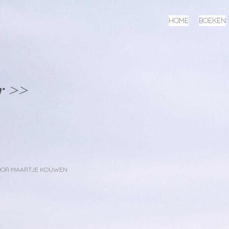
MENU
SPRING
HOME
BOEKEN
NAAR
INHOUD
r >>
OOR
MAARTJE KOUWEN